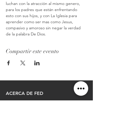
luchan con la atracción al mismo genero, 
para los padres que están enfrentando 
esto con sus hijos, y con La Iglesia para 
aprender como ser mas como Jesus, 
compasivo y amoroso sin negar la verdad 
de la palabra De Dios.
Compartir este evento
ACERCA DE FED
Somos una organización cristiana que ayuda
hacer un puente en el espacio que existe
entre la comunidad cristiana y la comunidad
lgbtq, a través de conciencia,educación y
apoyo.