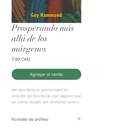
Prosperando más
allá de los
márgenes
Precio
7,99 CAD
Agregar al carrito
Así que tiene la oportunidad de
estudiar las Escrituras con alguien que
se siente atraído por el mismo sexo o
que se identifica como gay, lesbiana,
bisexual o transgénero. Felicidades.
Formato de archivo
¡Que honor! En este volumen
complementario de Caring Beyond the
Este archivo se entregará como ePub.